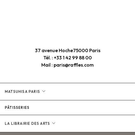
37 avenue Hoche
75000 Paris
Tél. : +33 1 42 99 88 00
Mail : paris@raffles.com
expand_more
MATSUHISA PARIS
PÂTISSERIES
expand_more
LA LIBRAIRIE DES ARTS