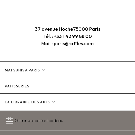
37 avenue Hoche
75000 Paris
Tél. : +33 1 42 99 88 00
Mail : paris@raffles.com
expand_more
MATSUHISA PARIS
PÂTISSERIES
expand_more
LA LIBRAIRIE DES ARTS
redeem
Offrir un coffret cadeau