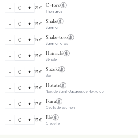
O-toro
-
0
+
21 €
Thon gras
Shake
-
0
+
13 €
Saumon
Shake-toro
-
0
+
14 €
Saumon gras
Hamachi
-
0
+
13 €
Sériole
Suzuki
-
0
+
13 €
Bar
Hotate
-
0
+
13 €
Noix de Saint-Jacques de Hokkaido
Ikura
-
0
+
17 €
Oeufs de saumon
Ebi
-
0
+
13 €
Crevette