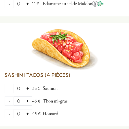
-
0
+
14 €
Edamame au sel de Maldon
SASHIMI TACOS (4 PIÈCES)
-
0
+
33 €
Saumon
-
0
+
43 €
Thon mi-gras
-
0
+
48 €
Homard