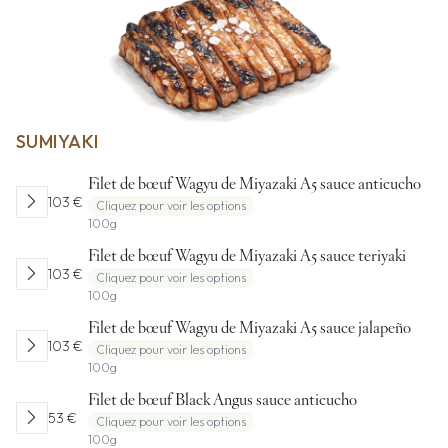
SUMIYAKI
Filet de bœuf Wagyu de Miyazaki A5 sauce anticucho
chevron_right
103 €
Cliquez pour voir les options
100g
Filet de bœuf Wagyu de Miyazaki A5 sauce teriyaki
chevron_right
103 €
Cliquez pour voir les options
100g
Filet de bœuf Wagyu de Miyazaki A5 sauce jalapeño
chevron_right
103 €
Cliquez pour voir les options
100g
Filet de bœuf Black Angus sauce anticucho
chevron_right
53 €
Cliquez pour voir les options
100g