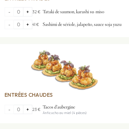
-
0
+
32 €
Tataki de saumon, karashi su-miso
-
0
+
41 €
Sashimi de sériole, jalapeño, sauce soja yuzu
ENTRÉES CHAUDES
Tacos d’aubergine
-
0
+
23 €
Anticucho au miel (4 pièces)