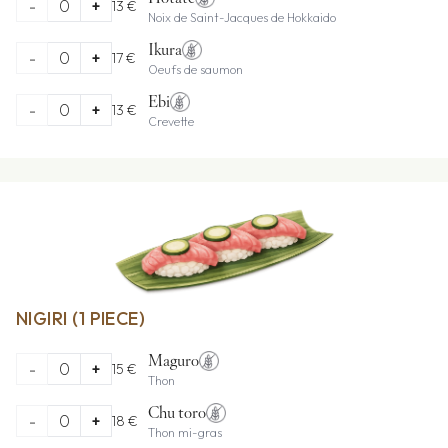
-
0
+
13 €
Noix de Saint-Jacques de Hokkaido
Ikura
-
0
+
17 €
Oeufs de saumon
Ebi
-
0
+
13 €
Crevette
NIGIRI (1 PIECE)
Maguro
-
0
+
15 €
Thon
Chu toro
-
0
+
18 €
Thon mi-gras