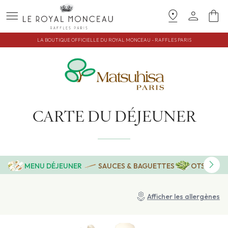
menu
pin_drop
person
shopping_bag
OF
LA
LA BOUTIQUE OFFICIELLE DU ROYAL MONCEAU - RAFFLES PARIS
HISA
UN
redeem
PÂTISSERIES
LIBRAIRIE
CO
DES ARTS
CA
CARTE DU DÉJEUNER
chevron_right
MENU DÉJEUNER
SAUCES & BAGUETTES
OTSUMAM
local_florist
Afficher les allergènes