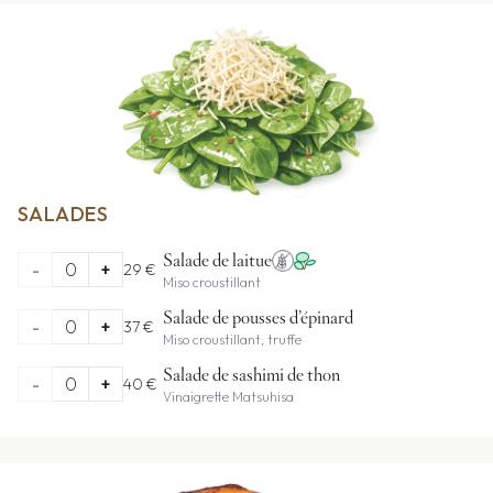
SALADES
Salade de laitue
-
0
+
29 €
Miso croustillant
Salade de pousses d’épinard
-
0
+
37 €
Miso croustillant, truffe
Salade de sashimi de thon
-
0
+
40 €
Vinaigrette Matsuhisa