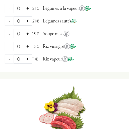
-
0
+
21 €
Légumes à la vapeur
-
0
+
21 €
Légumes sautés
-
0
+
13 €
Soupe miso
-
0
+
13 €
Riz vinaigré
-
0
+
11 €
Riz vapeur