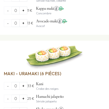
Sériole hachée, cébette
Kappa maki
-
0
+
11 €
Concombre
Avocado maki
-
0
+
13 €
Avocat
MAKI - URAMAKI (6 PIÈCES)
Kani
-
0
+
33 €
Crabe des neiges
Hamachi jalapeño
-
0
+
25 €
Sériole jalapeño