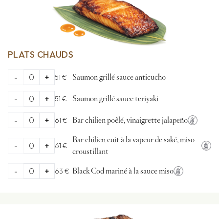
PLATS CHAUDS
-
0
+
51 €
Saumon grillé sauce anticucho
-
0
+
51 €
Saumon grillé sauce teriyaki
-
0
+
61 €
Bar chilien poêlé, vinaigrette jalapeño
Bar chilien cuit à la vapeur de saké, miso
-
0
+
61 €
croustillant
-
0
+
63 €
Black Cod mariné à la sauce miso