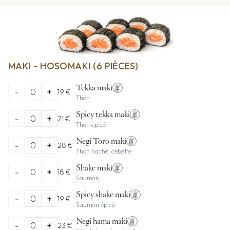
MAKI - HOSOMAKI (6 PIÈCES)
Tekka maki
-
0
+
19 €
Thon
Spicy tekka maki
-
0
+
21 €
Thon épicé
Negi Toro maki
-
0
+
28 €
Thon haché, cébette
Shake maki
-
0
+
18 €
Saumon
Spicy shake maki
-
0
+
19 €
Saumon épicé
Negi hama maki
-
0
+
23 €