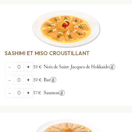
SASHIMI ET MISO CROUSTILLANT
-
0
+
39 €
Noix de Saint-Jacques de Hokkaido
-
0
+
39 €
Bar
-
0
+
37 €
Saumon