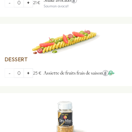
Shake avocado
-
0
+
21 €
Saumon avocat
DESSERT
-
0
+
25 €
Assiette de fruits frais de saison