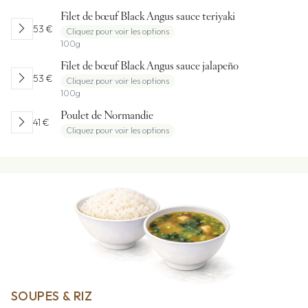
Filet de bœuf Black Angus sauce teriyaki
chevron_right
53 €
Cliquez pour voir les options
100g
Filet de bœuf Black Angus sauce jalapeño
chevron_right
53 €
Cliquez pour voir les options
100g
chevron_right
Poulet de Normandie
41 €
Cliquez pour voir les options
SOUPES & RIZ