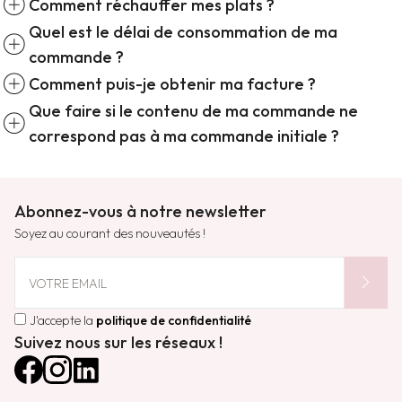
add_circle
Comment réchauffer mes plats ?
Quel est le délai de consommation de ma
add_circle
commande ?
add_circle
Comment puis-je obtenir ma facture ?
Que faire si le contenu de ma commande ne
add_circle
correspond pas à ma commande initiale ?
Abonnez-vous à notre newsletter
Soyez au courant des nouveautés !
chevron_right
VOTRE EMAIL
J'accepte la
politique de confidentialité
Suivez nous sur les réseaux !