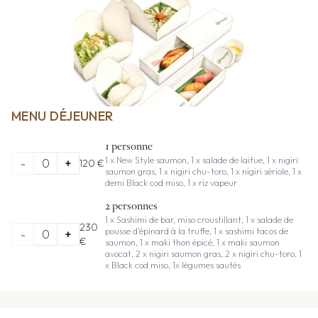
MENU DÉJEUNER
1 personne
1 x New Style saumon, 1 x salade de laitue, 1 x nigiri
-
0
+
120 €
saumon gras, 1 x nigiri chu-toro, 1 x nigiri sériole, 1 x
demi Black cod miso, 1 x riz vapeur
2 personnes
1 x Sashimi de bar, miso croustillant, 1 x salade de
230
pousse d’épinard à la truffe, 1 x sashimi tacos de
-
0
+
€
saumon, 1 x maki thon épicé, 1 x maki saumon
avocat, 2 x nigiri saumon gras, 2 x nigiri chu-toro, 1
x Black cod miso, 1x légumes sautés