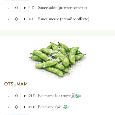
-
0
+
4 €
Sauce salée (première offerte)
-
0
+
4 €
Sauce sucrée (première offerte)
OTSUMAMI
-
0
+
21 €
Edamame à la truffe
-
0
+
16 €
Edamame épicé