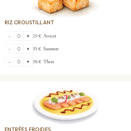
RIZ CROUSTILLANT
-
0
+
29 €
Avocat
-
0
+
35 €
Saumon
-
0
+
38 €
Thon
ENTRÉES FROIDES