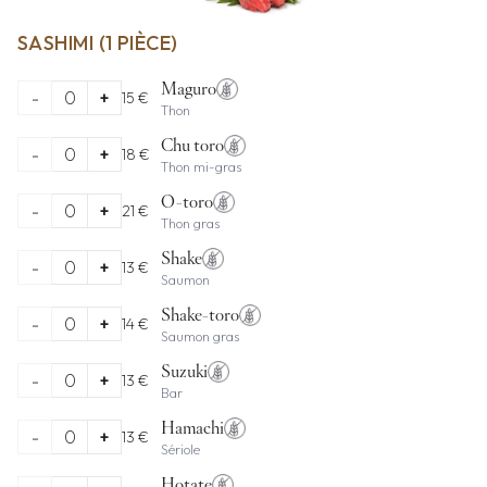
SASHIMI (1 PIÈCE)
Maguro
-
0
+
15 €
Thon
Chu toro
-
0
+
18 €
Thon mi-gras
O-toro
-
0
+
21 €
Thon gras
Shake
-
0
+
13 €
Saumon
Shake-toro
-
0
+
14 €
Saumon gras
Suzuki
-
0
+
13 €
Bar
Hamachi
-
0
+
13 €
Sériole
Hotate