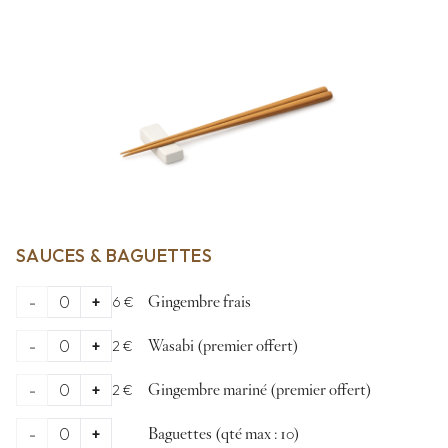
SAUCES & BAGUETTES
-
0
+
6 €
Gingembre frais
-
0
+
2 €
Wasabi (premier offert)
-
0
+
2 €
Gingembre mariné (premier offert)
-
0
+
Baguettes (qté max : 10)