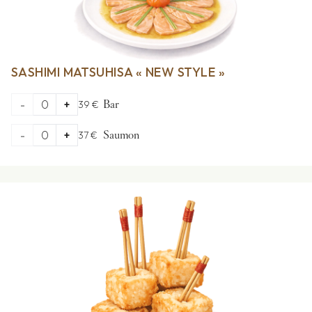
SASHIMI MATSUHISA « NEW STYLE »
-
0
+
39 €
Bar
-
0
+
37 €
Saumon