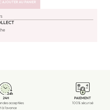
g_bag
AJOUTER AU PANIER
rs
OLLECT
che
24H
PAIEMENT
des acceptées
100% sécurisé
 à l'avance