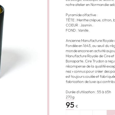
notre atelier en Normandie selo
Pyramide olfactive :
TÊTE : Menthe crépue, citron,
COEUR : Jasmin.
FOND : Vanille.
Ancienne Manufacture Royale de
Fondée en 1643, au seuil du règ
monde encore en activité aujour
Manufacture Royale de Cire et f
Bonaparte. Cire Trudon a reçu u
récompense de la qualité except
nez » connus pour créer des pa
est toujours coulée et fabriqu
fabrication de luxe qui contri
Durée d'utilisation : 55 à 65h
270g
95
€