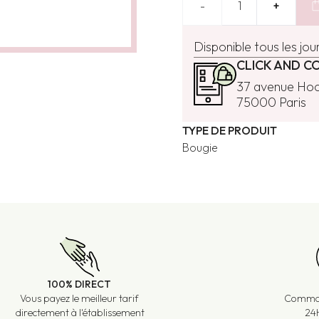
shoppin
-
1
+
Disponible tous les jou
CLICK AND C
37 avenue Ho
75000 Paris
TYPE DE PRODUIT
Bougie
100% DIRECT
Vous payez le meilleur tarif
Comman
directement à l'établissement
24H