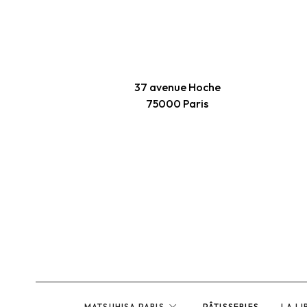
37 avenue Hoche
75000 Paris
expand_more
MATSUHISA PARIS
PÂTISSERIES
LA LI