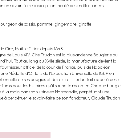
n un savoir-faire d’exception, hérité des maître-ciriers.
 bourgeon de cassis, pomme, gingembre, girofle.
 Cire, Maître Cirier depuis 1643.
ne de Louis XIV, Cire Trudon est la plus ancienne Bougierie au
d'hui. Tout au long du XVIIe siècle, la manufacture devient la
ournisseur officiel de la cour de France, puis de Napoléon
ne Médaille d'Or lors de l'Exposition Universelle de 1889 en
ionnelle de ses bougies et de sa cire. Trudon fait appel à des «
rfums pour les histoires qu'il souhaite raconter. Chaque bougie
ée à la main dans son usine en Normandie, perpétuant une
bue à perpétuer le savoir-faire de son fondateur, Claude Trudon.