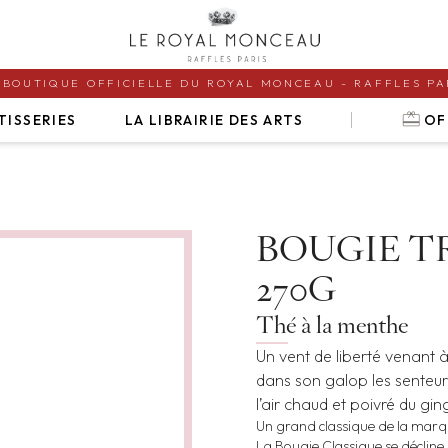
 BOUTIQUE OFFICIELLE DU ROYAL MONCEAU - RAFFLES PA
redeem
TISSERIES
LA LIBRAIRIE DES ARTS
OF
BOUGIE T
270G
Thé à la menthe
Un vent de liberté venant 
dans son galop les senteur
l’air chaud et poivré du gi
Un grand classique de la marqu
La Bougie Classique se décline 