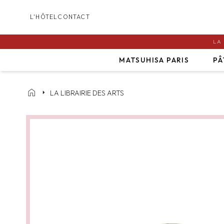
L'HÔTEL
CONTACT
LA
MATSUHISA PARIS
PÂ
home
arrow_right
LA LIBRAIRIE DES ARTS