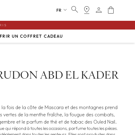
search
pin_drop
person
shopping_bag
expand_more
FR
RIS
FRIR UN COFFRET CADEAU
RUDON ABD EL KADER
à la fois de la côte de Mascara et des montagnes prend
s vertes de la menthe fraîche, la fougue des combats,
ngembre et le parfum de thé et de tabac des Ouled Naïl.
e qui répond à toutes les occasions, parfume toutes les pièces.
idéalement dans toutes les senteurs. Elles sont produites dans