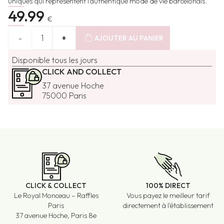
uniques qui représentent l'authentique mode de vie barcelonais.
49.99
€
shopping_bag
-
1
+
AJOUTER AU PANIER
Disponible tous les jours
CLICK AND COLLECT
37 avenue Hoche
75000 Paris
CLICK & COLLECT
100% DIRECT
Le Royal Monceau – Raffles
Vous payez le meilleur tarif
Paris
directement à l'établissement
37 avenue Hoche, Paris 8e