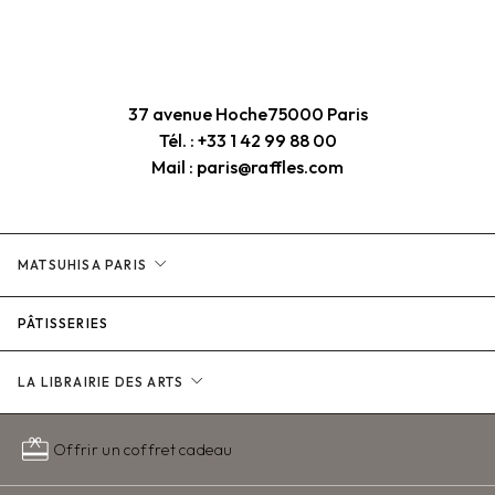
37 avenue Hoche
75000 Paris
Tél. : +33 1 42 99 88 00
Mail : paris@raffles.com
expand_more
MATSUHISA PARIS
PÂTISSERIES
expand_more
LA LIBRAIRIE DES ARTS
redeem
Offrir un coffret cadeau